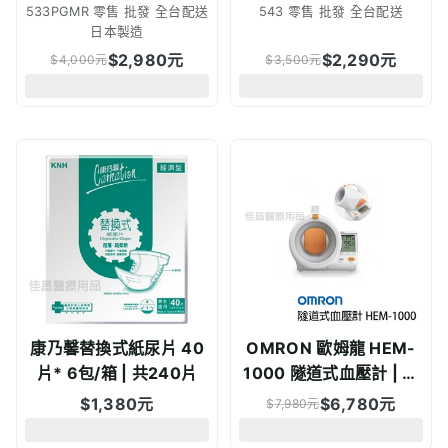
533PGMR 零售 批發 全台配送
543 零售 批發 全台配送
日本製造
$
2,980
元
$
2,290
元
$
4,000
元
$
3,500
元
康乃馨替換式紙尿片 40
OMRON 歐姆龍 HEM-
片* 6包/箱 | 共240片
1000 隧道式血壓計 | 來
電享優惠價 原廠公司貨
$
1,380
元
$
6,780
元
$
7,980
元