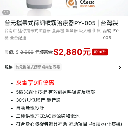
1
/
1
普元攜帶式篩網噴霧治療器PY-005 | 台灣製
台南市 迷你攜帶式噴霧器 蒸鼻機 蒸鼻器 吸入器 化痰
品號:PY-
機 全台配送
005
$
2,880
元
$
3,000
元
優惠價:
原價:
約96折
規格
普元攜帶式篩網噴霧治療器
來電享9折優惠
5微米霧化技術 有效到達呼吸道及肺部
30分貝低噪音 靜音設
自動斷電設計
二種供電方式:AC電源線和電池
符合身心障礙者輔具補助 補助項目 -噴霧器(化痰機)