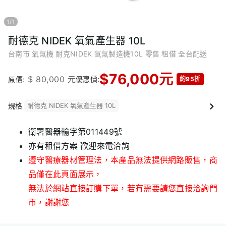
1
/
1
耐德克 NIDEK 氧氣產生器 10L
台南市 氧氣機 耐克NIDEK 氧氣製造機10L 零售 租借 全台配送
$
76,000
元
$
80,000
元
優惠價:
原價:
約95折
規格
耐德克 NIDEK 氧氣產生器 10L
衛署醫器輸字第011449號
亦有租借方案 歡迎來電洽詢
遵守醫療器材管理法，本產品無法提供網路販售，商
品僅在此頁面展示，
無法於網站直接訂購下單，若有需要請您直接洽詢門
市，謝謝您