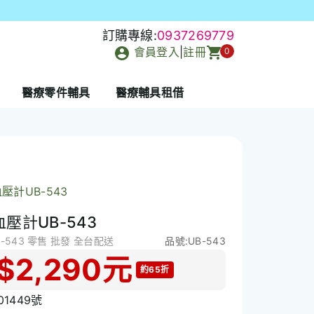
訂購專線:
0937269779
會員登入
|
註冊
0
醫療零件輔具
醫療輔具租借
壓計UB-543
血壓計UB-543
-543 零售 批發 全台配送
品號:UB-543
$
2,290
元
約65折
1449號