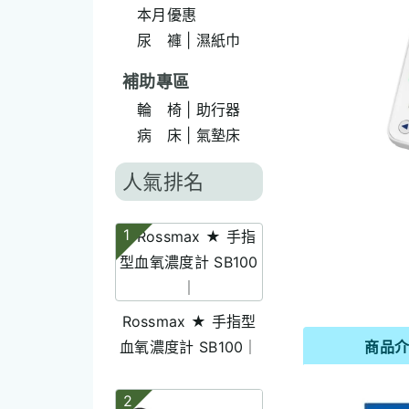
本月優惠
尿 褲 | 濕紙巾
補助專區
輪 椅 | 助行器
病 床 | 氣墊床
人氣排名
1
Rossmax ★ 手指型
血氧濃度計 SB100｜
商品
2