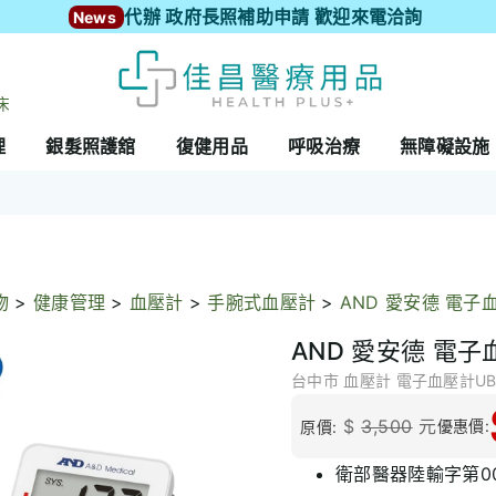
代辦 政府長照補助申請 歡迎來電洽詢
News
床
理
銀髮照護舘
復健用品
呼吸治療
無障礙設施
物
>
健康管理
>
血壓計
>
手腕式血壓計
>
AND 愛安德 電子血
AND 愛安德 電子
台中市 血壓計 電子血壓計UB
$
3,500
元
優惠價:
原價:
衛部醫器陸輸字第00