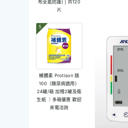
布全能防護) | 共120
片
5
補體素 Protison 鉻
100（糖尿病適用）
24罐/箱 加贈2罐及衛
生紙 ｜多箱優惠 歡迎
來電洽詢