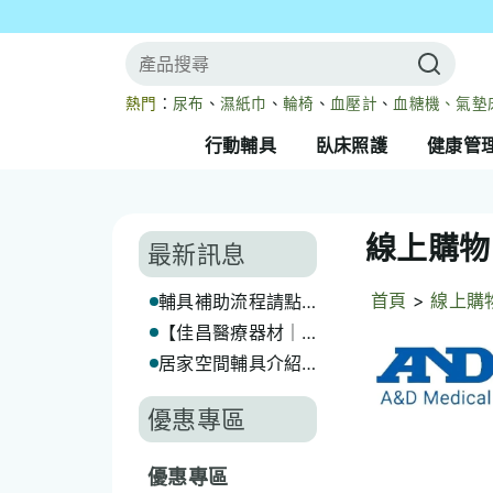
熱門
：
尿布
、
濕紙巾
、
輪椅
、
血壓計
、
血糖機、
氣墊
行動輔具
臥床照護
健康管
線上購物
最新訊息
首頁
>
線上購
輔具補助流程請點
我
【佳昌醫療器材｜
長照輔具補助代辦
居家空間輔具介紹
服務】
(一) 浴廁篇(上)
優惠專區
優惠專區