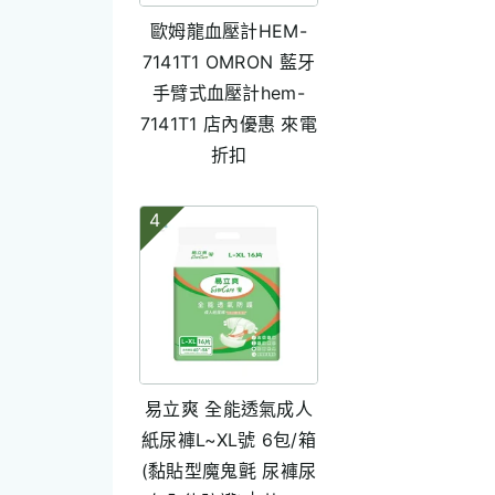
歐姆龍血壓計HEM-
7141T1 OMRON 藍牙
手臂式血壓計hem-
7141T1 店內優惠 來電
折扣
4
易立爽 全能透氣成人
紙尿褲L~XL號 6包/箱
(黏貼型魔鬼氈 尿褲尿