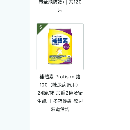
布全能防護) | 共120
片
5
補體素 Protison 鉻
100（糖尿病適用）
24罐/箱 加贈2罐及衛
生紙 ｜多箱優惠 歡迎
來電洽詢