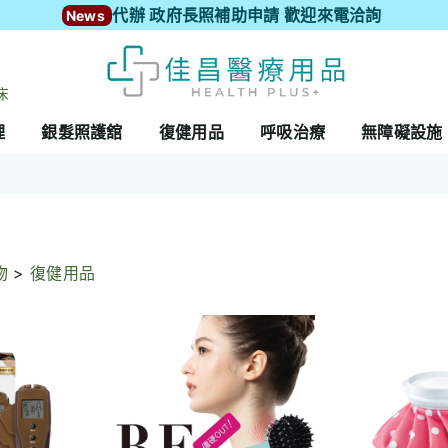
代辦 政府長照補助申請 歡迎來電洽詢
News
床
理
銀髮照護舘
復健用品
呼吸治療
無障礙設施
物
>
復健用品