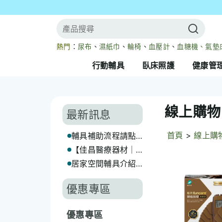
熱門
：
尿布
、
濕紙巾
、
輪椅
、
血壓計
、
血糖機、
氣墊
行動輔具
臥床照護
健康管
線上購物
最新訊息
首頁
>
線上購
輔具補助流程請點
我
【佳昌醫療器材｜
長照輔具補助代辦
居家空間輔具介紹
服務】
(一) 浴廁篇(上)
優惠專區
優惠專區