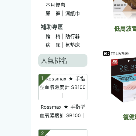
本月優惠
尿 褲 | 濕紙巾
補助專區
低周波
輪 椅 | 助行器
病 床 | 氣墊床
人氣排名
1
Rossmax ★ 手指型
血氧濃度計 SB100｜
復健
2