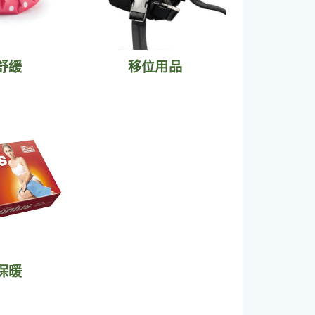
舒緩
移位用品
保暖