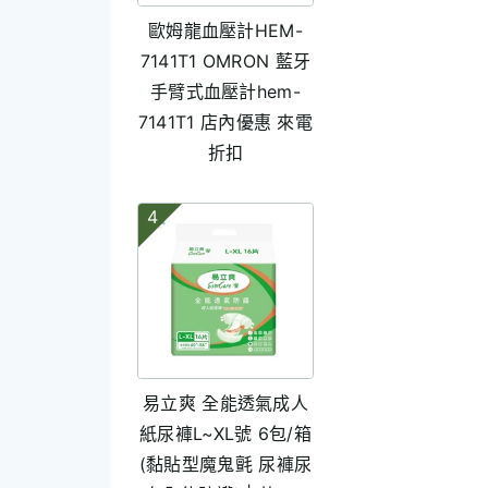
歐姆龍血壓計HEM-
7141T1 OMRON 藍牙
手臂式血壓計hem-
7141T1 店內優惠 來電
折扣
4
易立爽 全能透氣成人
紙尿褲L~XL號 6包/箱
(黏貼型魔鬼氈 尿褲尿