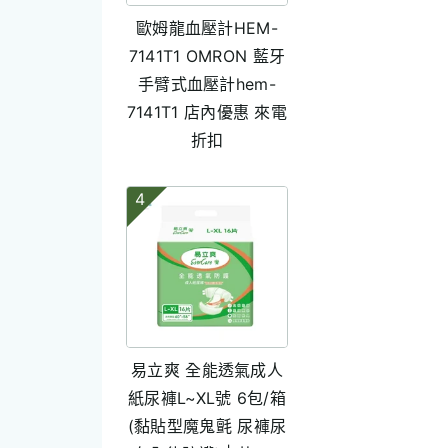
歐姆龍血壓計HEM-
7141T1 OMRON 藍牙
手臂式血壓計hem-
7141T1 店內優惠 來電
折扣
4
易立爽 全能透氣成人
紙尿褲L~XL號 6包/箱
(黏貼型魔鬼氈 尿褲尿