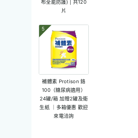
布全能防護) | 共120
片
5
補體素 Protison 鉻
100（糖尿病適用）
24罐/箱 加贈2罐及衛
生紙 ｜多箱優惠 歡迎
來電洽詢