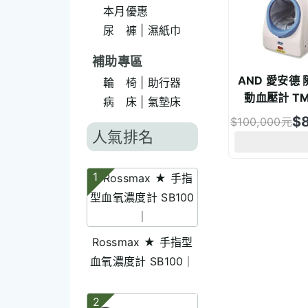
本月優惠
尿 褲 | 濕紙巾
補助專區
AND 愛安德
輪 椅 | 助行器
動血壓計 TM
病 床 | 氣墊床
$
$
100,000
元
人氣排名
1
Rossmax ★ 手指型
血氧濃度計 SB100｜
2