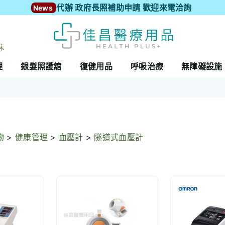
代辦 政府長照補助申請 歡迎來電洽詢
News
床
理
銀髮照護舘
復健用品
呼吸治療
無障礙設施
物
>
健康管理
>
血壓計
>
隧道式血壓計