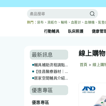
熱門
：
尿布
、
濕紙巾
、
輪椅
、
血壓計
、
血糖機、
氣墊
行動輔具
臥床照護
健康管
線上購物
最新訊息
首頁
>
線上購
輔具補助流程請點
我
【佳昌醫療器材｜
長照輔具補助代辦
居家空間輔具介紹
服務】
(一) 浴廁篇(上)
優惠專區
優惠專區