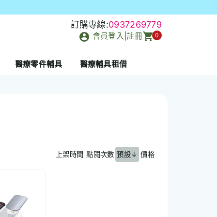
訂購專線:
0937269779
會員登入
|
註冊
0
醫療零件輔具
醫療輔具租借
上架時間
點閱次數
預設↓
價格