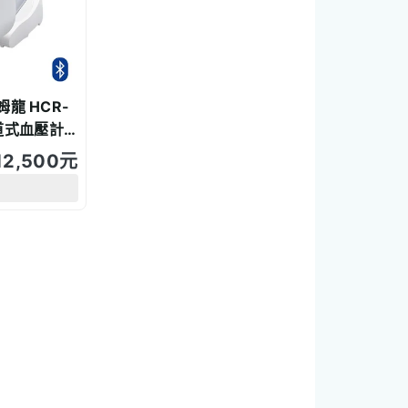
姆龍 HCR-
道式血壓計 |
再打9折 免
12,500
元
廠公司貨