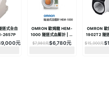
 隧道式全自
OMRON 歐姆龍 HEM-
OMRON 歐
-2657P
1000 隧道式血壓計 | 來
1902T2 隧
電享優惠價 原廠公司貨
來電享優惠價
89,000
元
$
6,780
元
$
$
7,980
元
$
15,000
元
運 原